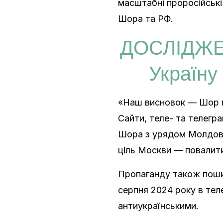
масштабні проросійські
Шора та РФ.
ДОСЛІДЖЕН
Україну
«Наш висновок — Шор п
Сайти, теле- та телегра
Шора з урядом Молдови
ціль Москви — повалити
Пропаганду також поши
серпня 2024 року в тел
антиукраїнськими.