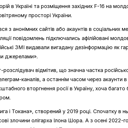
рій в Україні та розміщення західних F-16 на мол
овітряному просторі України.
вся з анонімних сайтів або акаунтів в соціальних 
яції повідомлень підключались афілійовані молдов
йські ЗМІ видавали вигадану дезінформацію як га
ми джерелами».
розслідувач відмітив, що значна частка російськ
елеграм-каналів, а останнім часом через акаунти в
штабного вторгнення росії в Україну, хоча багато 
ром.
га і Токана», створений у 2019 році. Спочатку в н
нсові злочини олігарха Ілона Шора. А з осені 2022-г