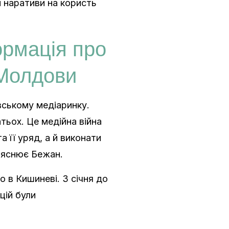
 наративи на користь
рмація про
 Молдови
ському медіаринку.
тьох. Це медійна війна
її уряд, а й виконати
ояснює Бежан.
в Кишиневі. З січня до
цій були