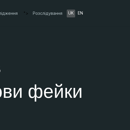
UK
EN
лідження
">
Розслідування
в
ови фейки