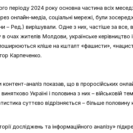
го періоду 2024 року основна частина всіх меседж
ерез онлайн-медіа, соціальні мережі, були зосеред
яни – Ред.) вирішували. Одне з них, частіше за все
 в очах жителів Молдови, українське керівництво і
 поширюються кліше на кшталт «фашисти», «нацист
Ігор Карпеченко.
 контент-аналіз показав, що в проросійських онл
инятково Україні і половина з них – військовій тема
тистика суттєво відрізняється – більше половину
рії досліджень та інформаційного аналізу» підкре