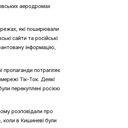
довських аеродромах
мережах, які поширювали
ські сайти та російські
рантовану інформацію,
ої пропаганди потрапляє
 мережі Тік-Ток. Деякі
були перекуплені росією
ьому розповідали про
о, коли в Кишиневі були