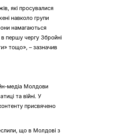
ів, які просувалися
жені навколо групи
, вони намагаються
 в першу чергу Збройні
и» тощо», – зазначив
айн-медіа Молдови
тиці та війні. У
 контенту присвячено
слили, що в Молдові з