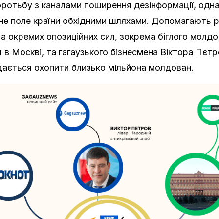
ротьбу з каналами поширення дезінформації, одна
не поле країни обхідними шляхами. Допомагають р
а окремих опозиційних сил, зокрема біглого молдо
 в Москві, та гагаузького бізнесмена Віктора Пєт
вдається охопити близько мільйона молдован.