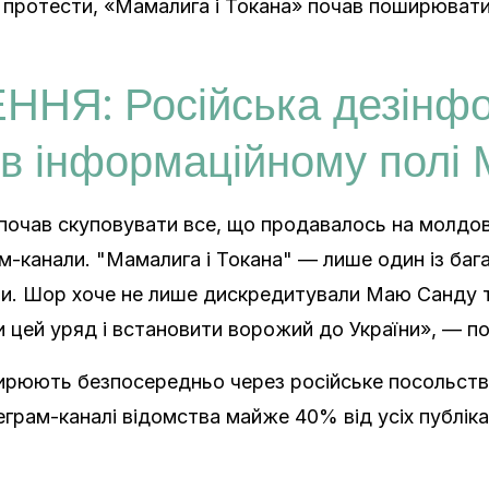
 протести, «Мамалига і Токана» почав поширювати
НЯ: Російська дезінфо
 в інформаційному полі
очав скуповувати все, що продавалось на молдов
м-канали. "Мамалига і Токана" — лише один із бага
. Шор хоче не лише дискредитували Маю Санду та 
 цей уряд і встановити ворожий до України», — п
рюють безпосередньо через російське посольство 
еграм-каналі відомства майже 40% від усіх публіка