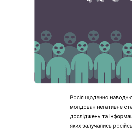
Росія щоденно наводню
молдован негативне ста
досліджень та інформац
яких залучались російсь