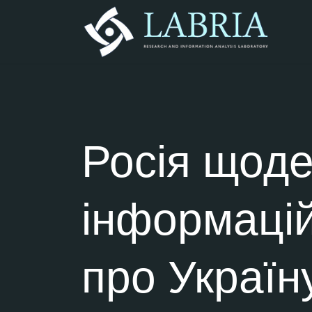
Росія щод
інформаці
про Україн