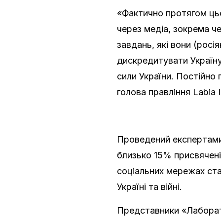
«Фактично протягом цьо
через медіа, зокрема ч
завдань, які вони (росі
дискредитувати Україну
сили України. Постійно
голова правління Labia 
Проведений експертами
близько 15% присвячені в
соціальних мережах ста
Україні та війні.
Представники «Лаборато