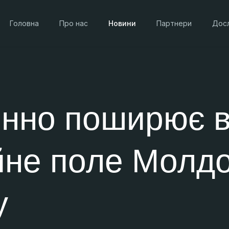
Головна
Про нас
Новини
Партнери
Дос
енно поширює 
йне поле Молд
у