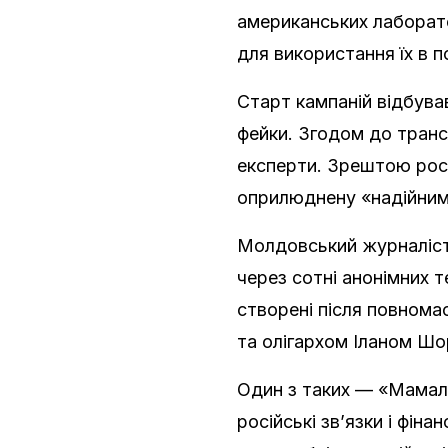
американських лаборато
для використання їх в п
Старт кампаній відбува
фейки. Згодом до трансл
експерти. Зрештою росі
оприлюднену «надійни
Молдовський журналіст-
через сотні анонімних т
створені після повномас
та олігархом Іланом Шо
Один з таких — «Мамали
російські зв’язки і фіна