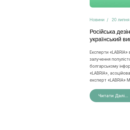
Новини
20 липня
Російська дезі
український ви
Експерти «LABRIA» 
залучення популістс
болгарському інфор
«LABRIA», асоційов
експерт «LABRIA» 
Читати Далі...