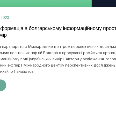
 2023
нформація в болгарському інформаційному прост
мір
в партнерстві з Міжнародним центром перспективних дослідже
ьких політичних партій Болгарії в просуванні російської пропа
маційному полі (український вимір). Автори дослідження: голов
аний експерт Міжнародного центру перспективних досліджень 
Михайло Панайотов.