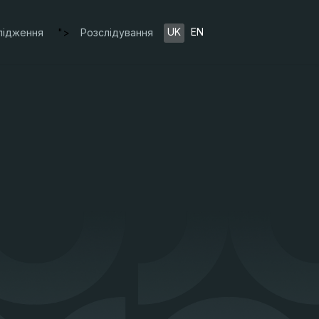
UK
EN
лідження
">
Розслідування