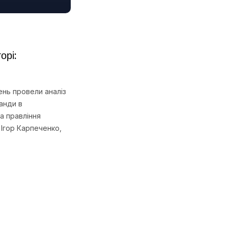
орі:
нь провели аналіз
ганди в
а правління
Ігор Карпеченко,